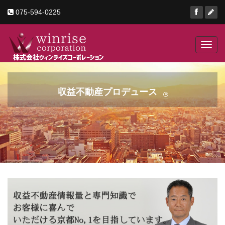
075-594-0225
Toggl
navig
収益不動産プロデュース
京町家・ビル・店舗
京都の
R
ゲストハウス・土地
収益不動産・事業用不動産の事
工場・倉庫などあらゆる事業用不動産
ならお任せください