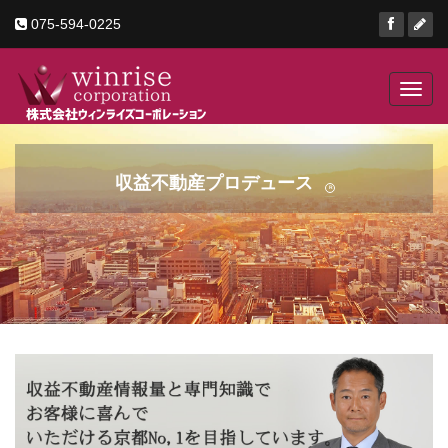
075-594-0225
Toggl
navig
収益不動産プロデュース
京町家・ビル・店舗
京都の
R
ゲストハウス・土地
収益不動産・事業用不動産の事
工場・倉庫などあらゆる事業用不動産
ならお任せください