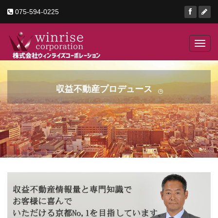
075-594-0225
Toggl
navig
収益不動産プロデュース
京町家・ビル・店舗
京都の
R
ゲストハウス・土地
収益不動産・事業用不動産の事
工場・倉庫などあらゆる事業用不動産
ならお任せください