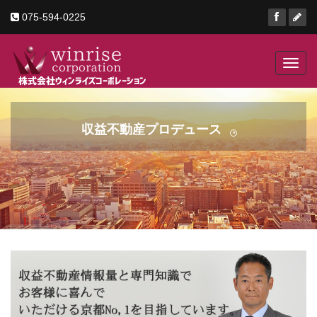
075-594-0225
Toggl
navig
収益不動産プロデュース
京町家・ビル・店舗
京都の
R
ゲストハウス・土地
収益不動産・事業用不動産の事
工場・倉庫などあらゆる事業用不動産
ならお任せください