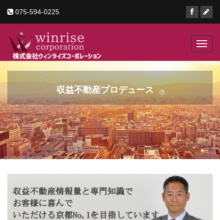
075-594-0225
Toggl
navig
収益不動産プロデュース
京町家・ビル・店舗
京都の
R
ゲストハウス・土地
収益不動産・事業用不動産の事
工場・倉庫などあらゆる事業用不動産
ならお任せください